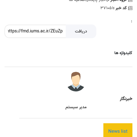
کد خبر :
371051
:
دریافت
کلیدواژه ها
خبرنگار
مدیر سیستم
News list