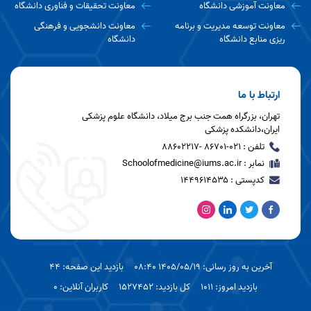
معاونت آموزشی دانشگاه
معاونت تحقیقات و فناوری دانشگاه
معاونت توسعه مدیریت و برنامه
معاونت دانشجویی و فرهنگی
ریزی منابع دانشگاه
دانشگاه
ارتباط با ما
تهران، بزرگراه همت جنب برج میلاد، دانشگاه علوم پزشکی
ایران،دانشکده پزشکی
تلفن : 021-86701 -88602217
نمابر : Schoolofmedicine@iums.ac.ir
کدپستی : ۱۴۴۹۶۱۴۵۳۵
آخرین به روز رسانی: 1405/05/19 08:40
بازدید این صفحه: 44
بازدید امروز: 1011
کل بازدید: 1527452
کاربران آنلاین: 0