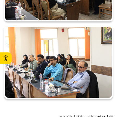
گروه اخبار :
[اخبار پايگاه],اطلاعيه ها